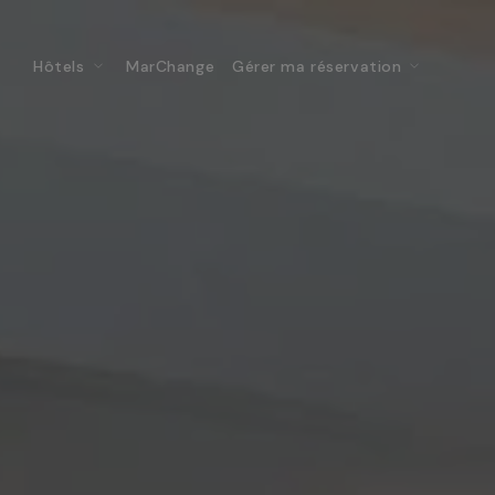
Hôtels
MarChange
Gérer ma réservation