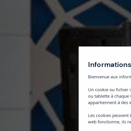
Informations
Bienvenue aux inform
Un cookie ou fichier 
ou tablette à chaque 
appartiennent à des e
Les cookies peuvent ê
web fonctionne, ils ne