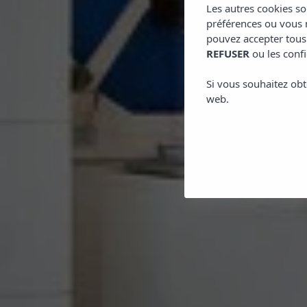
Les autres cookies so
préférences ou vous m
pouvez accepter tous
REFUSER
ou les confi
Si vous souhaitez obt
web.