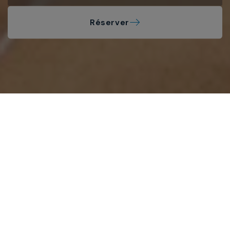
Réserver
MAR HOTELS
Politique de
confidentialité sur
le web