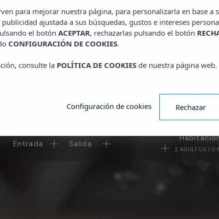
Mallorca
irven para mejorar nuestra página, para personalizarla en base a s
 publicidad ajustada a sus búsquedas, gustos e intereses persona
pulsando el botón
ACEPTAR
, rechazarlas pulsando el botón
RECH
ado
CONFIGURACIÓN DE COOKIES
.
ción, consulte la
POLÍTICA DE COOKIES
de nuestra página web.
Configuración de cookies
Rechazar
erva tus vacaciones y disfruta de los mejores pl
Habitacio
Entrada
Salida
2 ADULTOS | 0