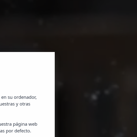
 en su ordenador,
uestras y otras
as en
nuestra página web
as por defecto.