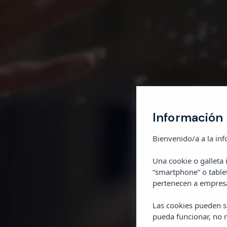
Información 
Bienvenido/a a la inf
Una cookie o galleta
“smartphone” o table
pertenecen a empresa
Tus
Las cookies pueden se
pueda funcionar, no n