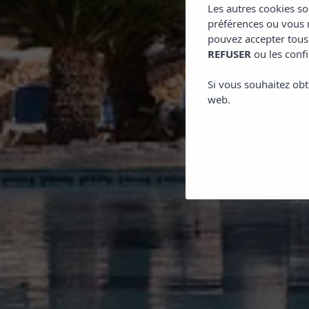
Les autres cookies so
préférences ou vous m
pouvez accepter tous
REFUSER
ou les confi
Si vous souhaitez obt
web.