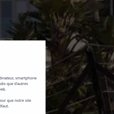
ordinateur, smartphone
ndis que d'autres
web.
our que notre site
éfaut.