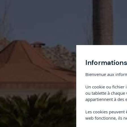
Informations
Bienvenue aux inform
Un cookie ou fichier 
ou tablette à chaque 
appartiennent à des e
Les cookies peuvent ê
web fonctionne, ils ne