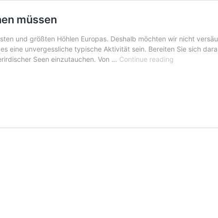
chen müssen
ngsten und größten Höhlen Europas. Deshalb möchten wir nicht versä
es eine unvergessliche typische Aktivität sein. Bereiten Sie sich dara
Fünf
erirdischer Seen einzutauchen. Von …
Continue reading
höhlen,
die
Sie
auf
Mallorca
besuchen
müssen