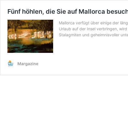
Fünf höhlen, die Sie auf Mallorca besu
Mallorca verfügt über einige der lä
Urlaub auf der Insel verbringen, wird 
Stalagmiten und geheimnisvoller unt
Margazine